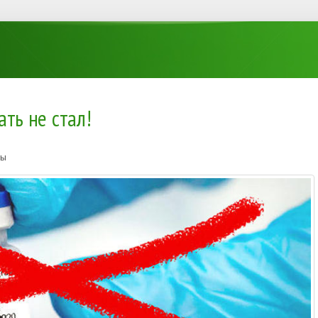
ать не стал!
ты