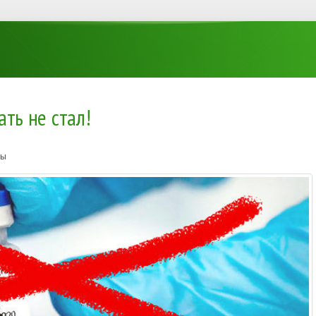
ать не стал!
ты