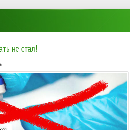
ать не стал!
ты