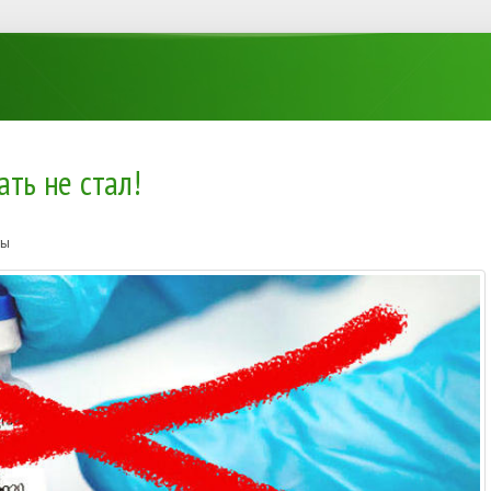
ать не стал!
ты